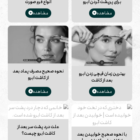
پوست و تسریع در بهبود زخم‌ها کمک کند.
برای پرپشت کردن ابرو
انواع فرم صورت
کاشت ابرو که احتمال بروز حساسیت پوستی یا تحریک پوست
را افزایش می‌دهند نیز باید با احتیاط مصرف شوند. به عنوان
مشاهده
مشاهده
مثال، برخی از داروهای ضد آلرژیک، داروهای ضد افسردگی، و
داروهای ضد اضطراب ممکن است تاثیرات منفی بر روی پوست
داشته باشند و باید با مشورت پزشک مورد استفاده قرار گیرند
نحوه صحیح مصرف پماد بعد
بهترین زمان قیچی زدن ابرو
از کاشت ابرو
بعد از کاشت
مشاهده
مشاهده
علت درد پشت سر بعد از
کاشت ابرو چیست؟
با نحوه صحیح خوابیدن بعد